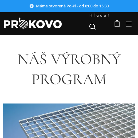
Máme otvorené Po-Pi - od 8:00 do 15:30
Hľadať
NÁŠ VÝROBNÝ
PROGRAM