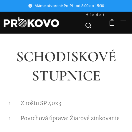
Máme otvorené Po-Pi - od 8:00 do 15:30
Hľadať
SCHODISKOVÉ
STUPNICE
Z roštu SP 40x3
Povrchová úprava: Žiarové zinkovanie