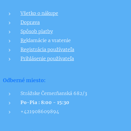
Všetko o nákupe
Doprava
Spôsob platby
Re
klamácie a vratenie
Registrácia používateľa
Prihlásenie používateľa
Odberné miesto:
Strážske Čemerňanská 682/3
Po-Pia : 8:00 - 15:30
+421908609894