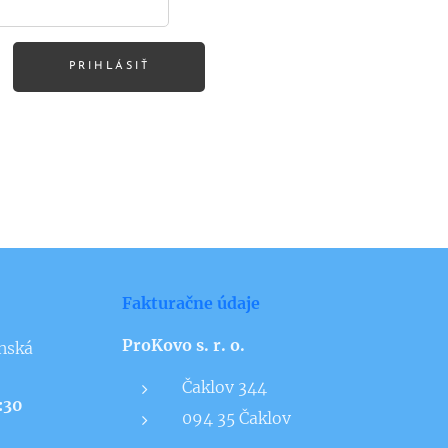
PRIHLÁSIŤ
Fakturačne údaje
ProKovo s. r. o.
nská
Čaklov 344
5:30
094 35 Čaklov