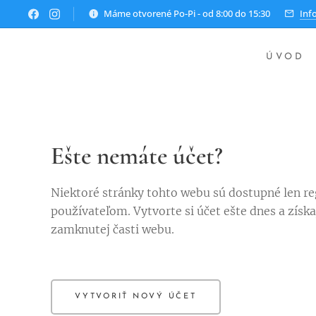
Máme otvorené Po-Pi - od 8:00 do 15:30
Inf
ÚVOD
Ešte nemáte účet?
Niektoré stránky tohto webu sú dostupné len r
používateľom. Vytvorte si účet ešte dnes a získa
zamknutej časti webu.
VYTVORIŤ NOVÝ ÚČET