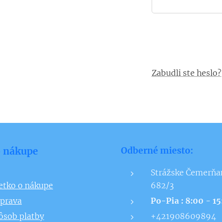
Zabudli ste heslo?
o nákupe
Odberné miesto:
Strážske Čemerňa
etko o nákupe
682/3
prava
Po-Pia : 8:00 - 1
ôsob platby
+421908609894