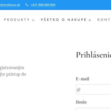
o@prokovo.sk
+421 908 609 894
PRODUKTY
VŠETKO O NÁKUPE
KONT
Prihláseni
egistrovaným
jte prístup do
E-mail
Heslo