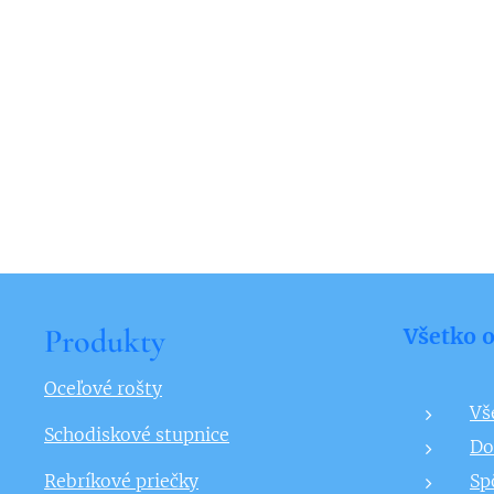
Produkty
Všetko 
Oceľové rošty
Vš
Schodiskové stupnice
Do
Rebríkové priečky
Sp