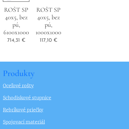
ROŠT SP
ROŠT SP
40x5, bez
40x5, bez
pú,
pú,
6100x1000
1000x1000
714,31
€
117,10
€
Produkty
Oceľové rošty
Schodiskové stupnice
Rebríkové priečky
Spojovací materiál