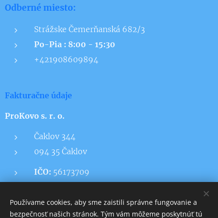
Odberné miesto:
Strážske Čemerňanská 682/3
Po-Pia : 8:00 - 15:30
+421908609894
Fakturačne údaje
ProKovo s. r. o.
Čaklov 344
094 35 Čaklov
IČO:
56173709
DIČ:
2122226843
IČ DPH:
SK2122226843
Používame cookies, aby sme zaistili správne fungovanie a
bezpečnosť našich stránok. Tým vám môžeme poskytnúť tú