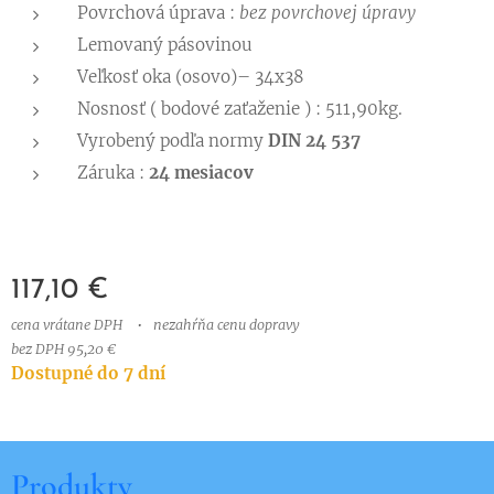
Povrchová úprava :
bez povrchovej úpravy
Lemovaný pásovinou
Veľkosť oka (osovo)– 34x38
Nosnosť ( bodové zaťaženie ) : 511,90kg.
Vyrobený podľa normy
DIN 24 537
Záruka :
24 mesiacov
117,10
€
cena vrátane DPH
nezahŕňa cenu dopravy
bez DPH 95,20 €
Dostupné do 7 dní
Produkty