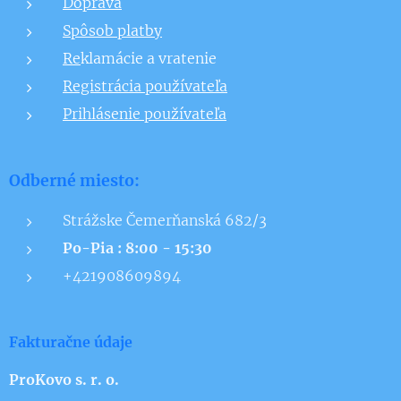
Doprava
Spôsob platby
Re
klamácie a vratenie
Registrácia používateľa
Prihlásenie používateľa
Odberné miesto:
Strážske Čemerňanská 682/3
Po-Pia : 8:00 - 15:30
+421908609894
Fakturačne údaje
ProKovo s. r. o.