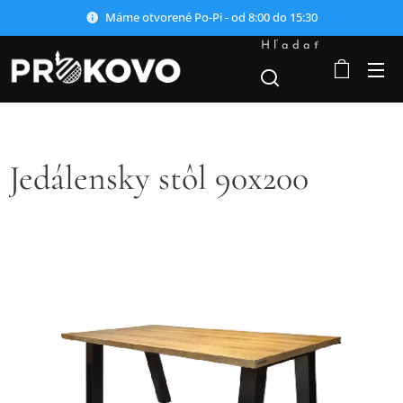
Máme otvorené Po-Pi - od 8:00 do 15:30
Hľadať
Jedálensky stôl 90x200