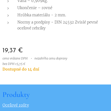
Váha – 0,909kg.
Ukončenie – rovné
Hrúbka materiálu - 2 mm.
Normy a predpisy
-
DIN 24532 Zvislé pevné
oceľové rebríky
19,37
€
cena vrátane DPH
nezahŕňa cenu dopravy
bez DPH 15,75 €
Dostupné do 14 dní
Produkty
Oceľové rošty