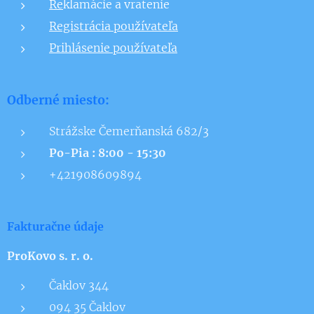
Re
klamácie a vratenie
Registrácia používateľa
Prihlásenie používateľa
Odberné miesto:
Strážske Čemerňanská 682/3
Po-Pia : 8:00 - 15:30
+421908609894
Fakturačne údaje
ProKovo s. r. o.
Čaklov 344
094 35 Čaklov