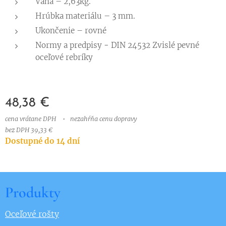
Váha – 2,63kg.
Hrúbka materiálu – 3 mm.
Ukončenie – rovné
Normy a predpisy
-
DIN 24532 Zvislé pevné
oceľové rebríky
48,38
€
cena vrátane DPH
nezahŕňa cenu dopravy
bez DPH 39,33 €
Dostupné do 14 dní
Produkty
Oceľové rošty