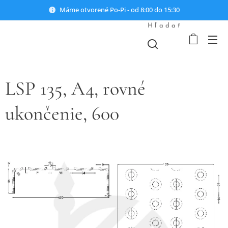
Máme otvorené Po-Pi - od 8:00 do 15:30
Hľadať
LSP 135, A4, rovné
ukončenie, 600