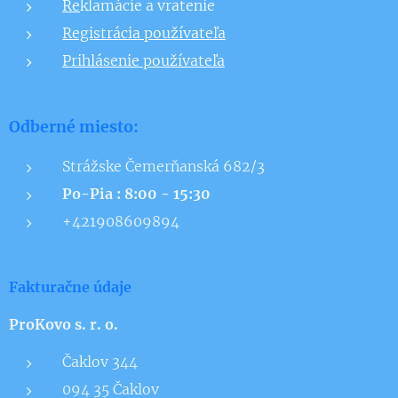
Re
klamácie a vratenie
Registrácia používateľa
Prihlásenie používateľa
Odberné miesto:
Strážske Čemerňanská 682/3
Po-Pia : 8:00 - 15:30
+421908609894
Fakturačne údaje
ProKovo s. r. o.
Čaklov 344
094 35 Čaklov