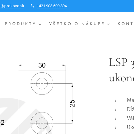
o@prokovo.sk
+421 908 609 894
PRODUKTY
VŠETKO O NÁKUPE
KONT
LSP 3
ukonč
Mat
Dĺ
Vá
Uk