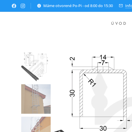
Máme otvorené Po-Pi - od 8:00 do 15:30
Inf
ÚVOD