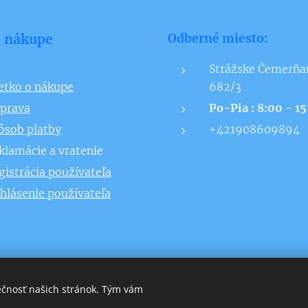
o nákupe
Odberné miesto:
Strážske Čemerňa
etko o nákupe
682/3
prava
Po-Pia : 8:00 - 1
ôsob platby
+421908609894
klamácie a vratenie
gistrácia používateľa
ihlásenie používateľa
ečnosť našich stránok. Tým vám