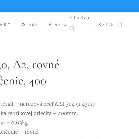
Hľadať
AKT
O nás
Viac
Košík
0, A2, rovné
enie, 400
eriál – nerezová oceľ AISI 304 (1.4301)
žka rebríkovej priečky – 400mm.
ha – 0,63kg.
ončenie – rovné