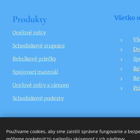
Produkty
Všetko 
Oceľové rošty
Vš
Schodiskové stupnice
Do
Rebríkové priečky
Sp
Re
Spojovací materiál
Re
Oceľové rošty s rámom
Pr
Schodiskové podesty
Používame cookies, aby sme zaistili správne fungovanie a bezp
môžeme poskytnúť tú najlepšiu skúsenosť z ich návštevy.