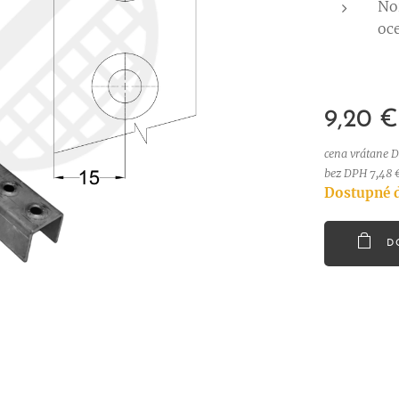
No
oce
9,20
€
cena vrátane 
bez DPH 7,48 
Dostupné d
D