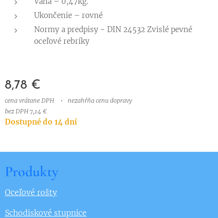
Váha – 0,47kg.
Ukončenie – rovné
Normy a predpisy
-
DIN 24532 Zvislé pevné
oceľové rebríky
8,78
€
cena vrátane DPH
nezahŕňa cenu dopravy
bez DPH 7,14 €
Dostupné do 14 dní
Produkty
Oceľové rošty
Schodiskové stupnice