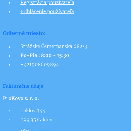
Registrácia používateľa
Prihlásenie používateľa
Odberné miesto:
Strážske Čemerňanská 682/3
Po-Pia : 8:00 - 15:30
+421908609894
Fakturačne údaje
ProKovo s. r. o.
Čaklov 344
094 35 Čaklov