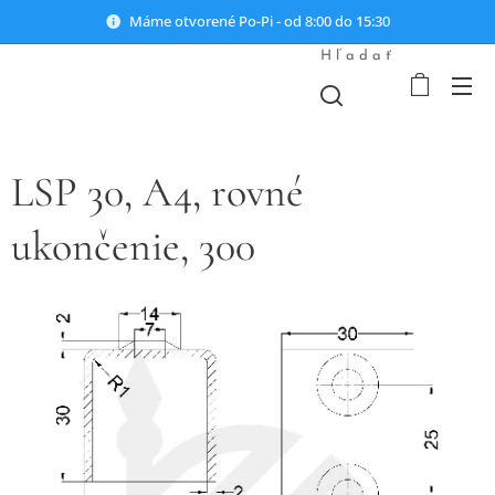
Máme otvorené Po-Pi - od 8:00 do 15:30
Hľadať
LSP 30, A4, rovné
ukončenie, 300