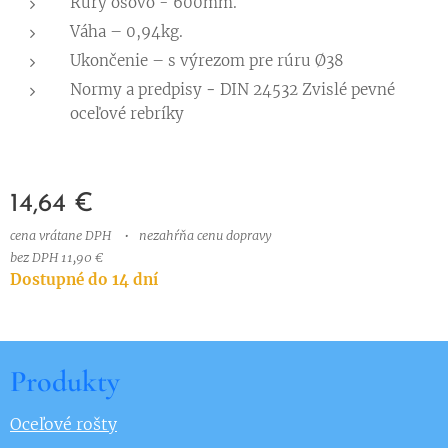
Rúry osovo - 600mm.
Váha – 0,94kg.
Ukončenie – s výrezom pre rúru Ø38
Normy a predpisy
-
DIN 24532 Zvislé pevné
oceľové rebríky
14,64
€
cena vrátane DPH
nezahŕňa cenu dopravy
bez DPH 11,90 €
Dostupné do 14 dní
Produkty
Oceľové rošty