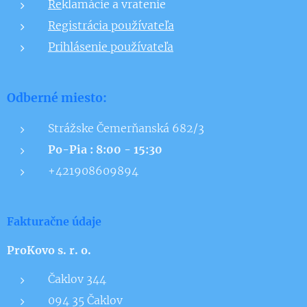
Re
klamácie a vratenie
Registrácia používateľa
Prihlásenie používateľa
Odberné miesto:
Strážske Čemerňanská 682/3
Po-Pia : 8:00 - 15:30
+421908609894
Fakturačne údaje
ProKovo s. r. o.
Čaklov 344
094 35 Čaklov