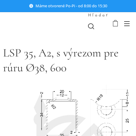
Máme otvorené Po-Pi - od 8:00 do 15:30
Hľadať
LSP 35, A2, s výrezom pre
rúru Ø38, 600