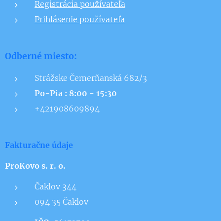
Registrácia používateľa
Prihlásenie používateľa
Odberné miesto:
Strážske Čemerňanská 682/3
Po-Pia : 8:00 - 15:30
+421908609894
Fakturačne údaje
ProKovo s. r. o.
Čaklov 344
094 35 Čaklov