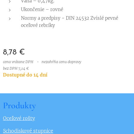
Váha – 0,47kg.
Ukončenie – rovné
Normy a predpisy
-
DIN 24532 Zvislé pevné
oceľové rebríky
8,78
€
cena vrátane DPH
nezahŕňa cenu dopravy
bez DPH 7,14 €
Dostupné do 14 dní
Produkty
Oceľové rošty
Schodiskové stupnice