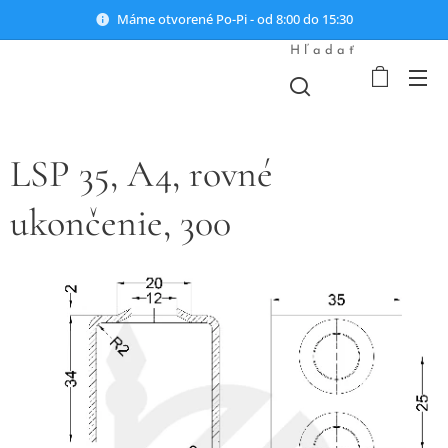
Máme otvorené Po-Pi - od 8:00 do 15:30
Hľadať
LSP 35, A4, rovné
ukončenie, 300