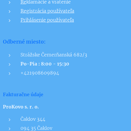
Re
klamácie a vratenie
Registrácia používateľa
Prihlásenie používateľa
Odberné miesto:
Strážske Čemerňanská 682/3
Po-Pia : 8:00 - 15:30
+421908609894
Fakturačne údaje
ProKovo s. r. o.
Čaklov 344
094 35 Čaklov