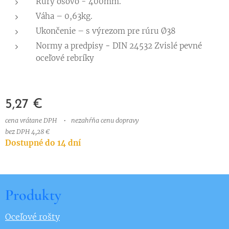
Rúry osovo - 400mm.
Váha – 0,63kg.
Ukončenie – s výrezom pre rúru Ø38
Normy a predpisy
-
DIN 24532 Zvislé pevné
oceľové rebríky
5,27
€
cena vrátane DPH
nezahŕňa cenu dopravy
bez DPH 4,28 €
Dostupné do 14 dní
Produkty
Oceľové rošty