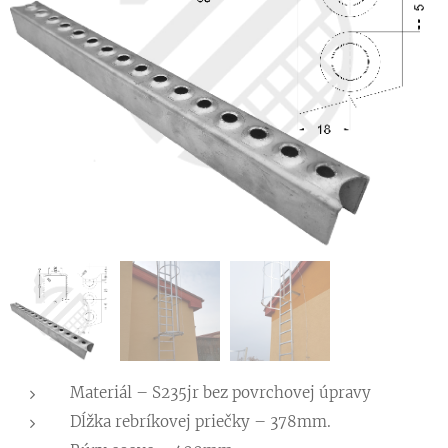
Materiál – S235jr bez povrchovej úpravy
Dĺžka rebríkovej priečky – 378mm.