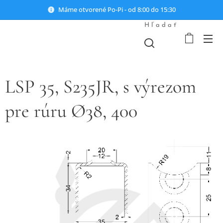
Máme otvorené Po-Pi - od 8:00 do 15:30
Hľadať
LSP 35, S235JR, s výrezom
pre rúru Ø38, 400