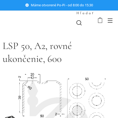
Máme otvorené Po-Pi - od 8:00 do 15:30
Hľadať
LSP 50, A2, rovné
ukončenie, 600