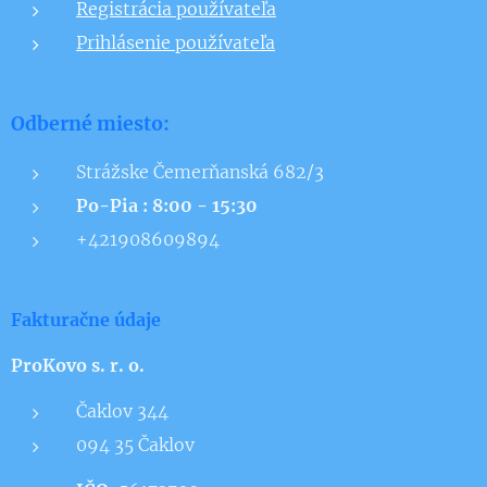
Registrácia používateľa
Prihlásenie používateľa
Odberné miesto:
Strážske Čemerňanská 682/3
Po-Pia : 8:00 - 15:30
+421908609894
Fakturačne údaje
ProKovo s. r. o.
Čaklov 344
094 35 Čaklov