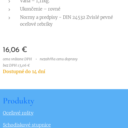
Váha – 1,11kg.
Ukončenie – rovné
Normy a predpisy
-
DIN 24532 Zvislé pevné
oceľové rebríky
16,06
€
cena vrátane DPH
nezahŕňa cenu dopravy
bez DPH 13,06 €
Dostupné do 14 dní
Produkty
Oceľové rošty
Schodiskové stupnice