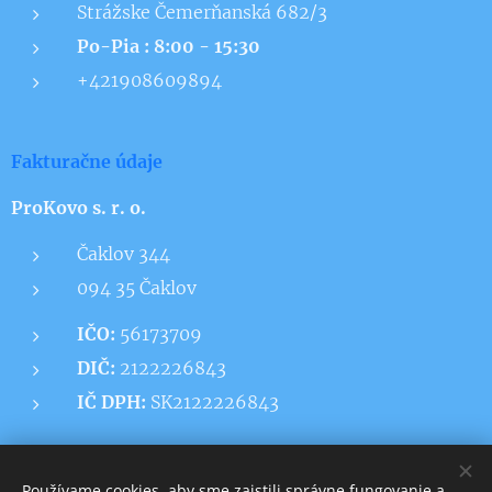
Strážske Čemerňanská 682/3
Po-Pia : 8:00 - 15:30
+421908609894
Fakturačne údaje
ProKovo s. r. o.
Čaklov 344
094 35 Čaklov
IČO:
56173709
DIČ:
2122226843
IČ DPH:
SK2122226843
Používame cookies, aby sme zaistili správne fungovanie a