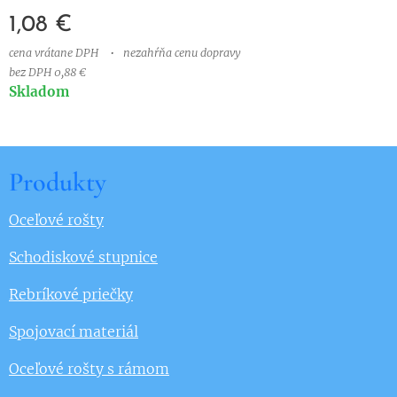
1,08
€
cena vrátane DPH
nezahŕňa cenu dopravy
bez DPH 0,88 €
Skladom
Produkty
Oceľové rošty
Schodiskové stupnice
Rebríkové priečky
Spojovací materiál
Oceľové rošty s rámom