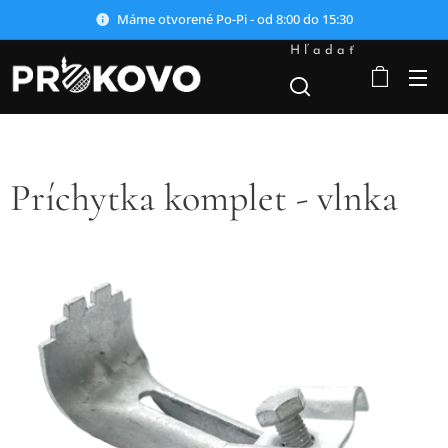
Máme otvorené Po-Pi - od 8:00 do 15:30
Hľadať
Príchytka komplet - vlnka