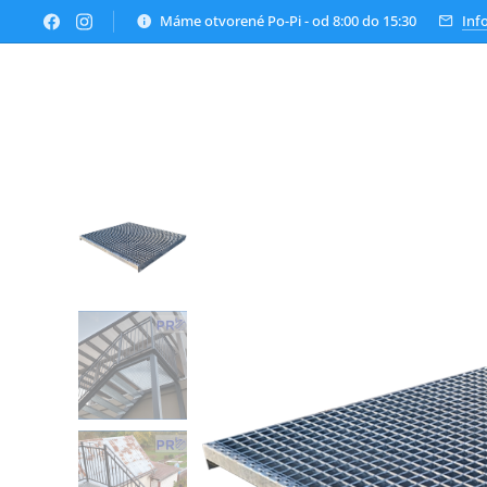
Máme otvorené Po-Pi - od 8:00 do 15:30
Inf