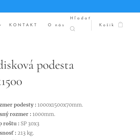
Hľadať
KONTAKT
O nás
Košík
disková podesta
x1500
zmer podesty :
1000x1500x70mm.
sný rozmer :
1000mm.
 roštu :
SP 30x3
snosť :
213 kg.