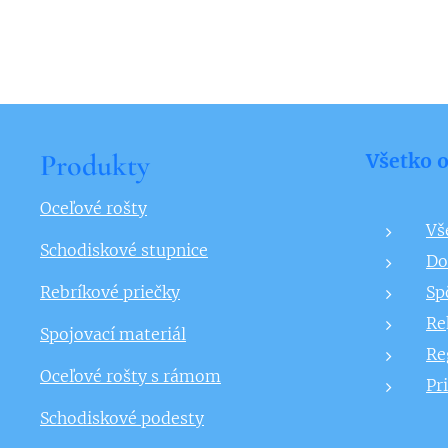
Produkty
Všetko 
Oceľové rošty
Vš
Schodiskové stupnice
Do
Rebríkové priečky
Sp
Re
Spojovací materiál
Re
Oceľové rošty s rámom
Pr
Schodiskové podesty