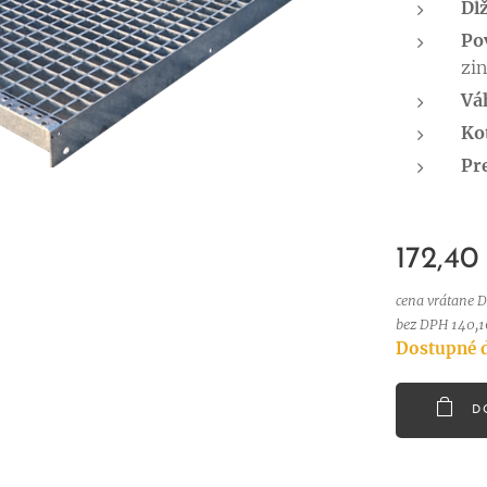
Dĺ
Po
zi
Vá
Kot
Pr
172,40
cena vrátane 
bez DPH 140,1
Dostupné d
D