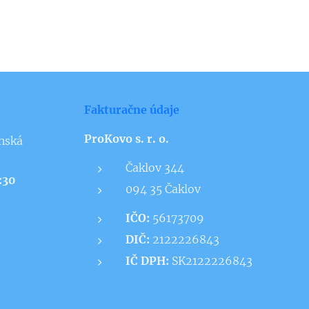
Fakturačne údaje
ProKovo s. r. o.
nská
Čaklov 344
5:30
094 35 Čaklov
IČO:
56173709
DIČ:
2122226843
IČ DPH:
SK2122226843