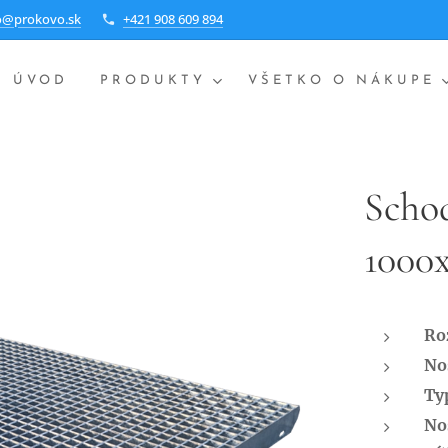
o@prokovo.sk
+421 908 609 894
ÚVOD
PRODUKTY
VŠETKO O NÁKUPE
Scho
1000
Ro
No
Typ
No