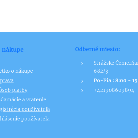
o nákupe
Odberné miesto:
Strážske Čemerňa
etko o nákupe
682/3
prava
Po-Pia : 8:00 - 1
ôsob platby
+421908609894
klamácie a vratenie
gistrácia používateľa
ihlásenie používateľa