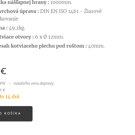
žka nášľapnej hrany :
1000mm.
vrchová úprava :
DIN EN ISO 1461 - Žiarové
nkovanie
ha :
49,1kg.
viace otvory :
6 x Ø 12mm.
esah kotviaceho plechu pod roštom :
40mm.
€
DPH
nezahŕňa cenu dopravy
6 €
o 14 dní
O KOŠÍKA