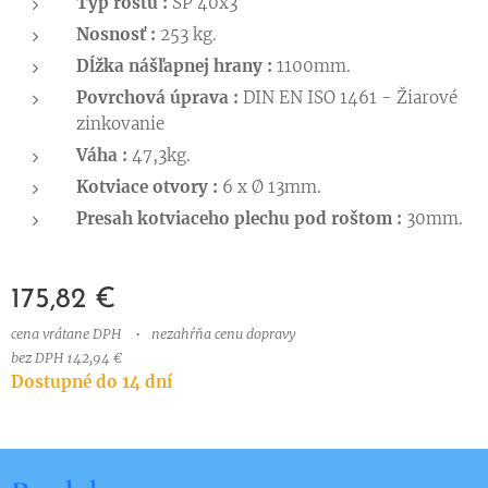
Typ roštu :
SP 40x3
Nosnosť :
253 kg.
Dĺžka nášľapnej hrany :
1100mm.
Povrchová úprava :
DIN EN ISO 1461 - Žiarové
zinkovanie
Váha :
47,3kg.
Kotviace otvory :
6 x Ø 13mm.
Presah kotviaceho plechu pod roštom :
30mm.
175,82
€
cena vrátane DPH
nezahŕňa cenu dopravy
bez DPH 142,94 €
Dostupné do 14 dní