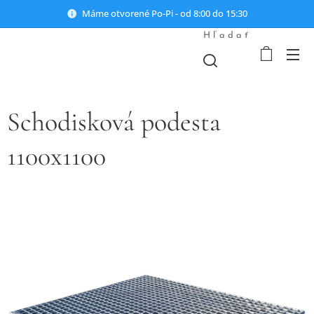
Máme otvorené Po-Pi - od 8:00 do 15:30
Hľadať
Schodisková podesta
1100x1100