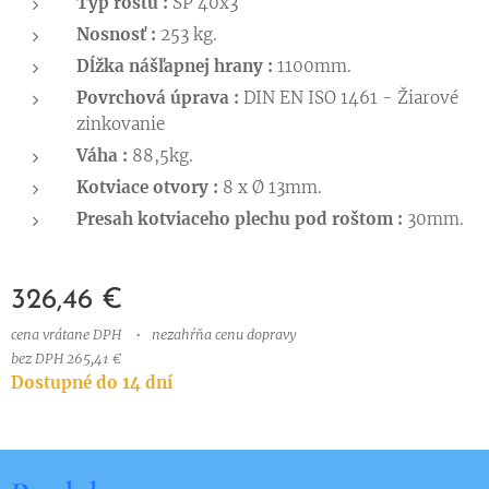
Typ roštu :
SP 40x3
Nosnosť :
253 kg.
Dĺžka nášľapnej hrany :
1100mm.
Povrchová úprava :
DIN EN ISO 1461 - Žiarové
zinkovanie
Váha :
88,5kg.
Kotviace otvory :
8 x Ø 13mm.
Presah kotviaceho plechu pod roštom :
30mm.
326,46
€
cena vrátane DPH
nezahŕňa cenu dopravy
bez DPH 265,41 €
Dostupné do 14 dní