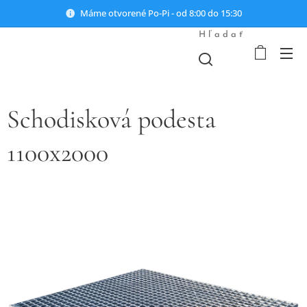
Máme otvorené Po-Pi - od 8:00 do 15:30
Hľadať
Schodisková podesta
1100x2000