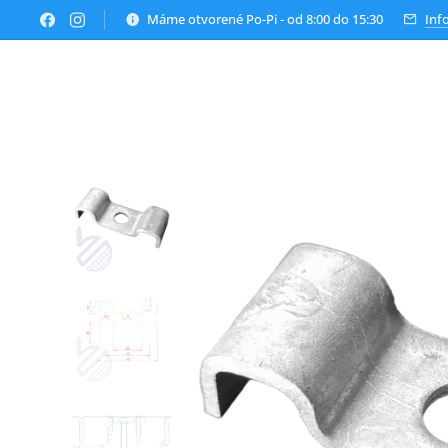
Máme otvorené Po-Pi - od 8:00 do 15:30
Inf