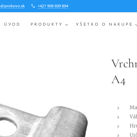
o@prokovo.sk
+421 908 609 894
ÚVOD
PRODUKTY
VŠETKO O NÁKUPE
Vrchn
A4
Mat
Vá
Hr
Ur