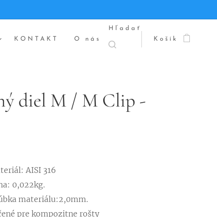
Hľadať
KONTAKT
O nás
Košík
ý diel M / M Clip -
eriál: AISI 316
ha: 0,022kg.
úbka materiálu:2,0mm.
čené pre kompozitne rošty