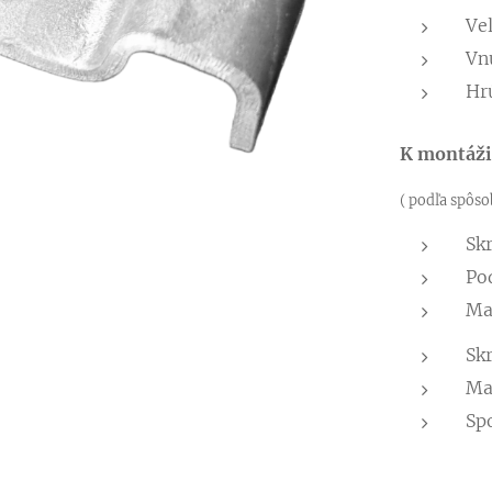
Ve
Vn
Hrú
K montáži 
( podľa spôso
Sk
Po
Ma
Sk
Mat
Sp