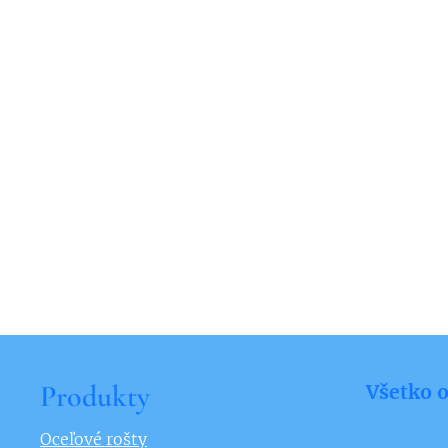
Produkty
Všetko 
Oceľové rošty