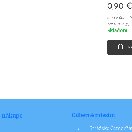
0,90
cena vrátane 
bez DPH 0,73 
Skladom
D
o nákupe
Odberné miesto:
Strážske Čemerňa