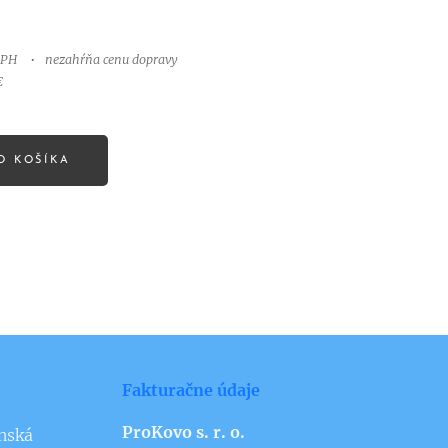
€
DPH
nezahŕňa cenu dopravy
€
O KOŠÍKA
Fakturačne údaje
ProKovo s. r. o.
nská