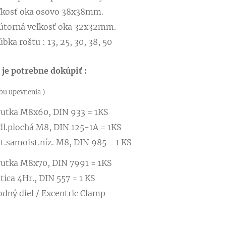
ľkosť oka osovo 38x38mm.
útorná veľkosť oka 32x32mm.
bka roštu : 13, 25, 30, 38, 50
je potrebne dokúpiť :
bu upevnenia )
rutka M8x60, DIN 933 = 1KS
dl.plochá M8, DIN 125-1A = 1KS
t.samoist.níz. M8, DIN 985 = 1 KS
rutka M8x70, DIN 7991 = 1KS
ica 4Hr., DIN 557 = 1 KS
odný diel / Excentric Clamp