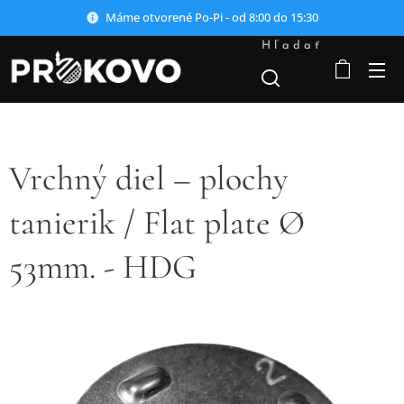
Máme otvorené Po-Pi - od 8:00 do 15:30
Hľadať
Vrchný diel – plochy
tanierik / Flat plate Ø
53mm. - HDG