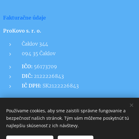
Fakturačne údaje
ProKovo s. r. o.
Čaklov 344
094 35 Čaklov
IČO:
56173709
DIČ:
2122226843
IČ DPH:
SK2122226843
Používame cookies, aby sme zaistili správne fungovanie a
bezpečnosť našich stránok. Tým vám môžeme poskytnúť tú
ProKovo s.r.o.
Cookies
najlepšiu skúsenosť z ich návštevy.