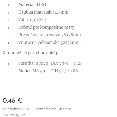
Materiál: HDG
Hrúbka materiálu: 1,5mm.
Váha: 0,027kg.
Určené pre kompozitne rošty
Pre veľkosť oka osovo 38x38mm.
Vnútorná veľkosť oka 32x32mm.
K montáži je potrebne dokúpiť :
Skrutka M8x70, DIN 7991 = 1 KS
Matica M8 4hr., DIN 557 = 1KS
0,46
€
cena vrátane DPH
nezahŕňa cenu dopravy
bez DPH 0,37 €